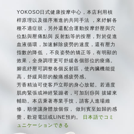
YOKOSO日式健康按摩中心，本店利用槓
桿原理以及循序漸進的共同手法 ，來紓解各
種不適症狀，另外還配合運動按摩舒壓與穴
位點與壓痛點與 反射點等的按壓，對於促進
血液循環，加速解除疲勞的速度，還有壓力
指數的降低 ，不良姿勢的矯正等，有明顯的
效果，全身調理更可舒緩各個部位的痠痛。
腳底紓壓可調整各個反射區，使內臟機能提
高，舒緩局部的酸痛感疲勞感。
芳香精油可使客戶立即的身心放鬆。若過度
肌肉緊張或神經緊蹦者，可加刮痧與 拔罐來
輔助。本店秉著專業手技，請客人進場維
修，順便讓身體放個假， 做到賓至如歸的感
覺，歡迎電話或LINE預約。
日本語でコミ
ュニケーションできる